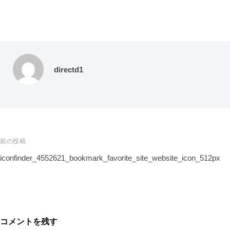
directd1
前の投稿
iconfinder_4552621_bookmark_favorite_site_website_icon_512px
コメントを残す